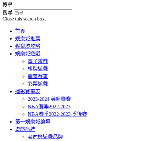
搜尋
搜尋
Close this search box.
首頁
娛樂城推薦
娛樂城攻略
娛樂城遊戲
電子遊戲
棋牌遊戲
體育賽事
彩票遊戲
運彩賽事表
2023-2024 英超聯賽
NBA賽季2022-2023
NBA賽季2022-2023-季後賽
第一娛樂城論壇
遊戲品牌
老虎機遊戲品牌