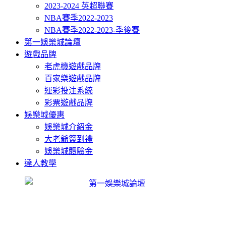
2023-2024 英超聯賽
NBA賽季2022-2023
NBA賽季2022-2023-季後賽
第一娛樂城論壇
遊戲品牌
老虎機遊戲品牌
百家樂遊戲品牌
運彩投注系統
彩票遊戲品牌
娛樂城優惠
娛樂城介紹金
大老爺簽到禮
娛樂城體驗金
達人教學