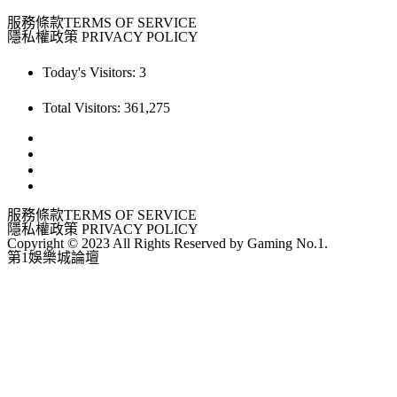
服務條款TERMS OF SERVICE
隱私權政策 PRIVACY POLICY
Today's Visitors:
3
Total Visitors:
361,275
服務條款TERMS OF SERVICE
隱私權政策 PRIVACY POLICY
Copyright © 2023 All Rights Reserved by Gaming No.1.
第1娛樂城論壇