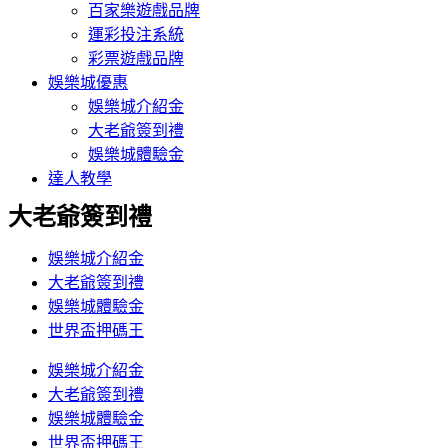
百家樂遊戲品牌
運彩投注系統
彩票遊戲品牌
娛樂城優惠
娛樂城介紹金
大老爺簽到禮
娛樂城體驗金
達人教學
大老爺簽到禮
娛樂城介紹金
大老爺簽到禮
娛樂城體驗金
世界盃押碼王
娛樂城介紹金
大老爺簽到禮
娛樂城體驗金
世界盃押碼王