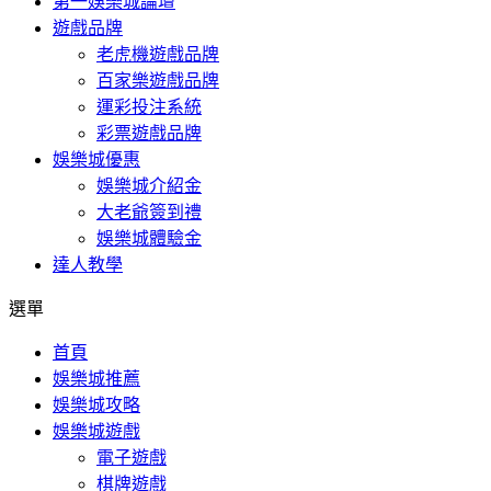
第一娛樂城論壇
遊戲品牌
老虎機遊戲品牌
百家樂遊戲品牌
運彩投注系統
彩票遊戲品牌
娛樂城優惠
娛樂城介紹金
大老爺簽到禮
娛樂城體驗金
達人教學
選單
首頁
娛樂城推薦
娛樂城攻略
娛樂城遊戲
電子遊戲
棋牌遊戲