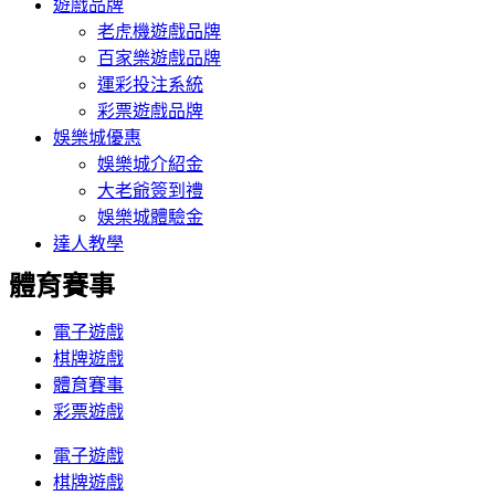
遊戲品牌
老虎機遊戲品牌
百家樂遊戲品牌
運彩投注系統
彩票遊戲品牌
娛樂城優惠
娛樂城介紹金
大老爺簽到禮
娛樂城體驗金
達人教學
體育賽事
電子遊戲
棋牌遊戲
體育賽事
彩票遊戲
電子遊戲
棋牌遊戲