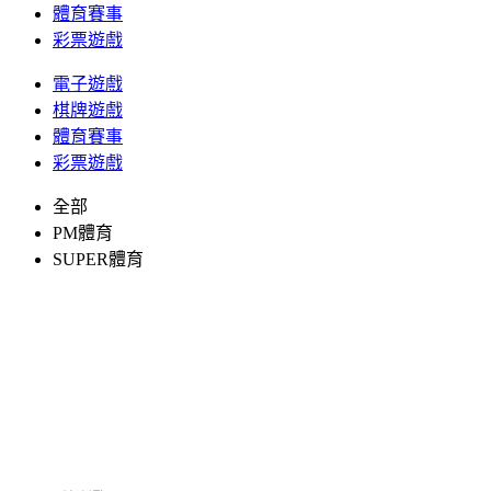
體育賽事
彩票遊戲
電子遊戲
棋牌遊戲
體育賽事
彩票遊戲
全部
PM體育
SUPER體育